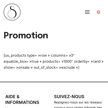
0
Promotion
[ux_products type= »row » columns= »3″
equalize_box= »true » products= »1000″ orderby= »rand »
show= »onsale » out_of_stock= »exclude »]
AIDE &
SUIVEZ-NOUS
INFORMATIONS
Rejoignez-nous sur les réseaux
sociaux pour rester informé des