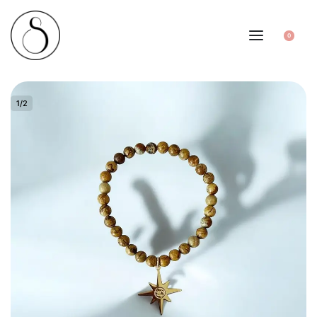
0
1
/
2