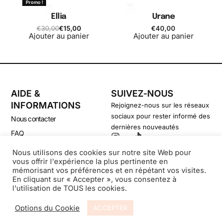
Promo !
Ellia
Urane
€
30,00
€
15,00
€
40,00
Ajouter au panier
Ajouter au panier
AIDE &
SUIVEZ-NOUS
INFORMATIONS
Rejoignez-nous sur les réseaux
sociaux pour rester informé des
Nous contacter
dernières nouveautés
FAQ
CGV
Nous utilisons des cookies sur notre site Web pour
vous offrir l'expérience la plus pertinente en
Politique de confidentialité
mémorisant vos préférences et en répétant vos visites.
En cliquant sur « Accepter », vous consentez à
l'utilisation de TOUS les cookies.
© Secondsouffle-Boutique.fr
Options du Cookie
ACCEPTER