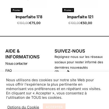
Promo !
Promo !
Imparfaite 178
Imparfaite 121
€
150,00
€
75,00
€
100,00
€
50,00
AIDE &
SUIVEZ-NOUS
INFORMATIONS
Rejoignez-nous sur les réseaux
sociaux pour rester informé des
Nous contacter
dernières nouveautés
FAQ
CGV
Nous utilisons des cookies sur notre site Web pour
vous offrir l'expérience la plus pertinente en
Politique de confidentialité
mémorisant vos préférences et en répétant vos visites.
En cliquant sur « Accepter », vous consentez à
l'utilisation de TOUS les cookies.
© Secondsouffle-Boutique.fr
Options du Cookie
ACCEPTER