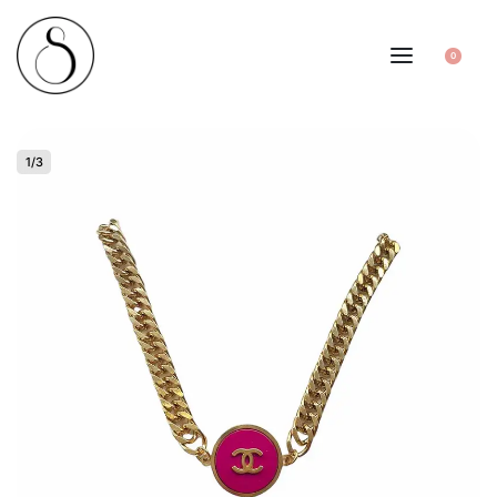
0
1
/
3