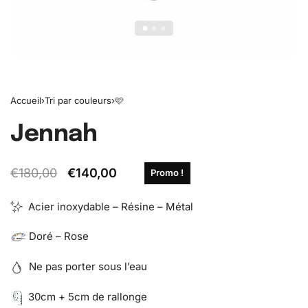
Accueil
›
Tri par couleurs
›
🩷
Jennah
€
180,00
€
140,00
Promo !
Acier inoxydable – Résine – Métal
Doré – Rose
Ne pas porter sous l’eau
30cm + 5cm de rallonge