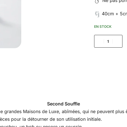
Ne pas porte
40cm + 5cm
EN STOCK
Second Souffle
s de grandes Maisons de Luxe, abîmées, qui ne peuvent plus êt
es pour la détourner de son utilisation initiale.
houchou, un bob ou encore un coussin.