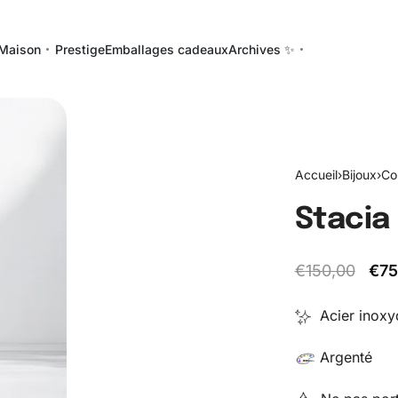
Maison
Prestige
Emballages cadeaux
Archives ✨
Accueil
›
Bijoux
›
Col
Stacia
€
150,00
€
75
Acier inoxyd
Argenté