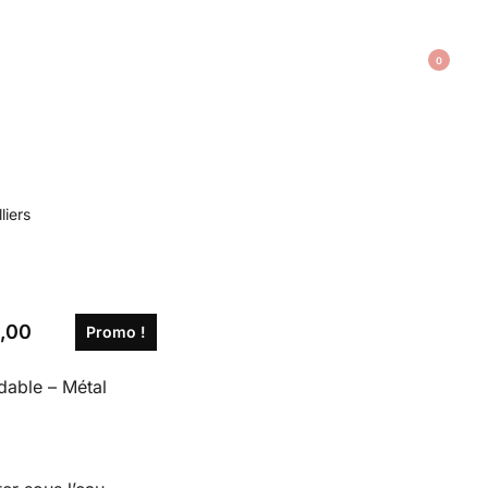
0
liers
,00
Promo !
able – Métal