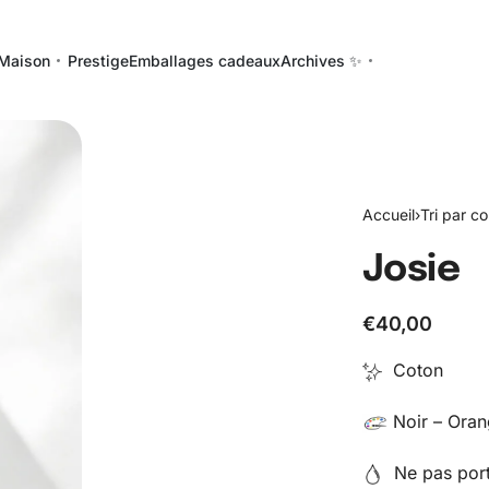
Maison
Prestige
Emballages cadeaux
Archives ✨
Accueil
›
Tri par co
Josie
€
40,00
Coton
Noir – Oran
Ne pas porte