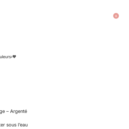
0
uleurs
›
🧡
ge – Argenté
r sous l’eau