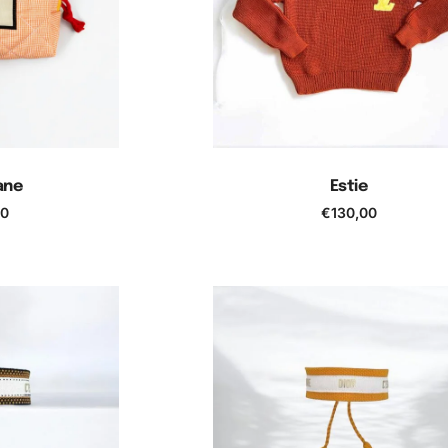
ane
Estie
00
€
130,00
 panier
Ajouter au panier