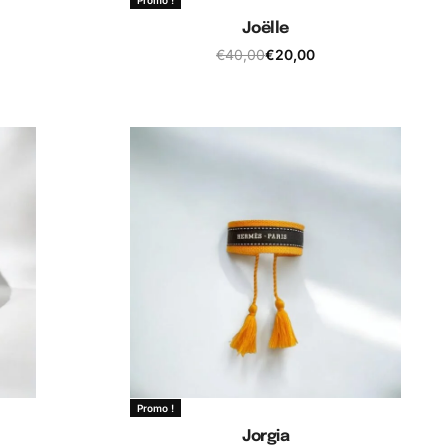
Joëlle
€
40,00
€
20,00
Ajouter au panier
Promo !
Jorgia