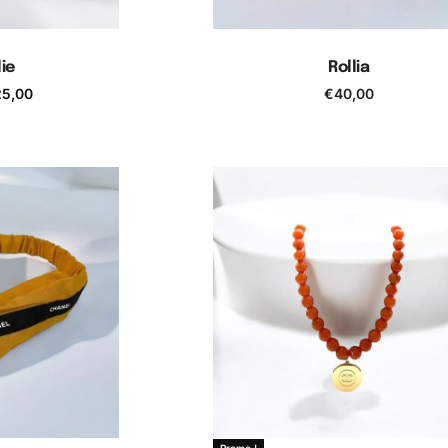
ie
Rollia
25,00
€
40,00
 panier
Ajouter au panier
Promo !