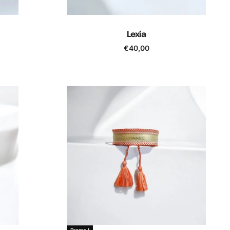
Lexia
€
40,00
Ajouter au panier
Promo !