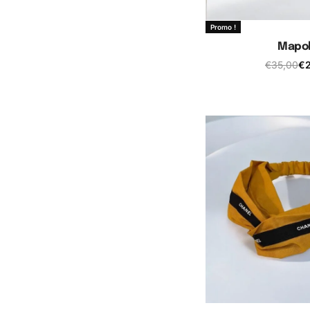
Promo !
Mapol
€
35,00
€
Ajouter au