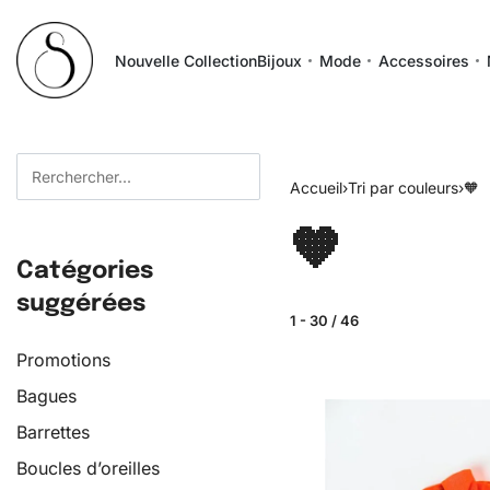
Nouvelle Collection
Bijoux
Mode
Accessoires
Accueil
›
Tri par couleurs
›
🧡
🧡
Catégories
suggérées
1
-
30
/
46
Promotions
Bagues
Barrettes
Boucles d’oreilles