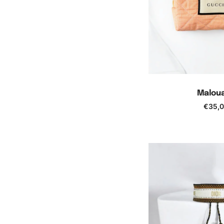
Malou
€
35,
Ajouter au