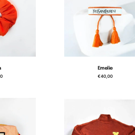
a
Emelie
00
€
40,00
 panier
Ajouter au panier