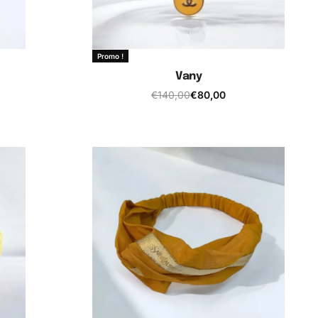
Promo !
Vany
€
140,00
€
80,00
Ajouter au panier