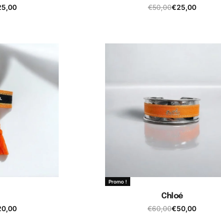
25,00
€
50,00
€
25,00
 panier
Ajouter au panier
Promo !
Chloé
20,00
€
60,00
€
50,00
 panier
Ajouter au panier