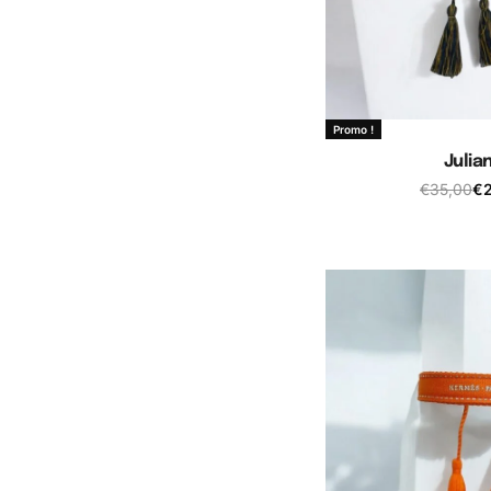
Promo !
Julia
€
35,00
€
Ajouter au