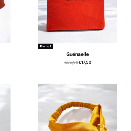
Promo !
Guénaelle
€
35,00
€
17,50
Ajouter au panier