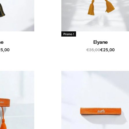
Promo !
ne
Elyane
25,00
€
35,00
€
25,00
 panier
Ajouter au panier