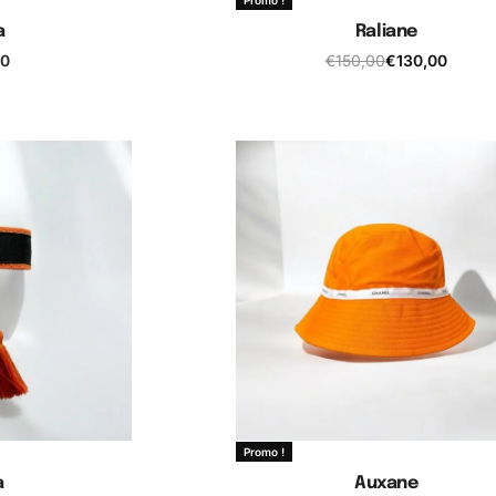
a
Raliane
00
€
150,00
€
130,00
 panier
Ajouter au panier
Promo !
a
Auxane