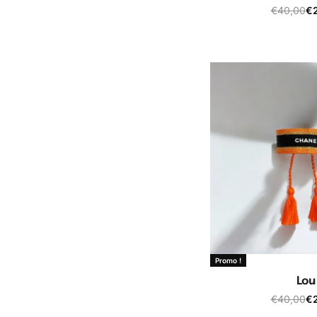
€
40,00
€
Ajouter au
Promo !
Lou
€
40,00
€
Ajouter au