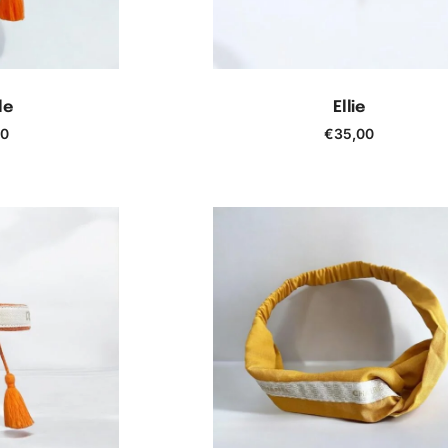
le
Ellie
00
€
35,00
 panier
Ajouter au panier