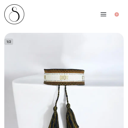
0
1
/
2