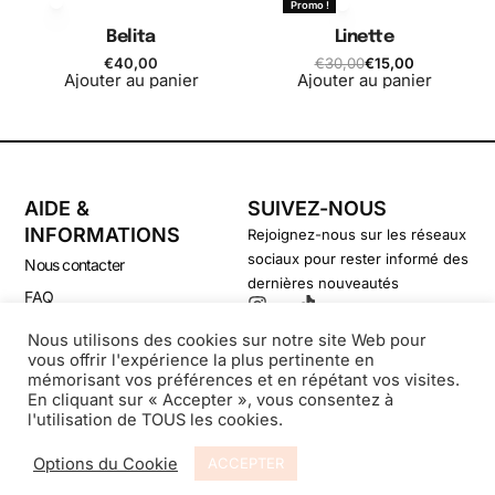
Promo !
Belita
Linette
€
40,00
€
30,00
€
15,00
Ajouter au panier
Ajouter au panier
AIDE &
SUIVEZ-NOUS
INFORMATIONS
Rejoignez-nous sur les réseaux
sociaux pour rester informé des
Nous contacter
dernières nouveautés
FAQ
CGV
Nous utilisons des cookies sur notre site Web pour
vous offrir l'expérience la plus pertinente en
Politique de confidentialité
mémorisant vos préférences et en répétant vos visites.
En cliquant sur « Accepter », vous consentez à
l'utilisation de TOUS les cookies.
© Secondsouffle-Boutique.fr
Options du Cookie
ACCEPTER