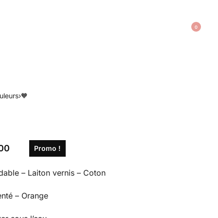
0
uleurs
›
🧡
,00
Promo !
able – Laiton vernis – Coton
nté – Orange