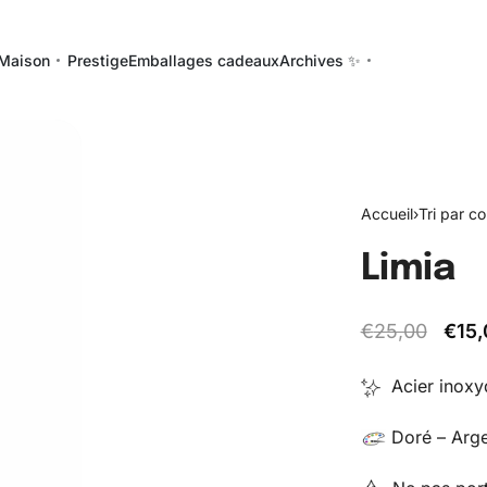
Maison
Prestige
Emballages cadeaux
Archives ✨
Accueil
›
Tri par co
Limia
€
25,00
€
15
Acier inoxyd
Doré – Arge