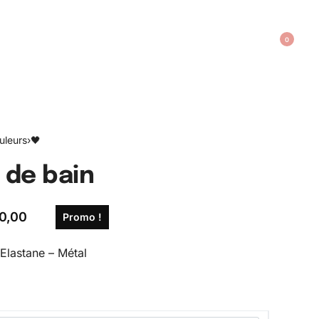
0
uleurs
›
🖤
 de bain
0,00
Promo !
Elastane – Métal