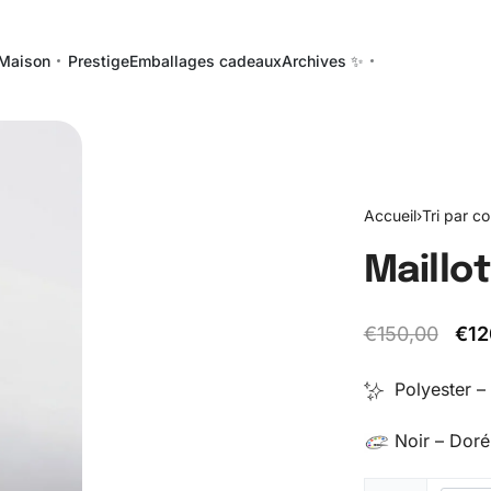
Maison
Prestige
Emballages cadeaux
Archives ✨
Accueil
›
Tri par co
Maillot
€
150,00
€
12
Polyester – 
Noir – Doré