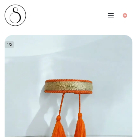
0
1
/
2