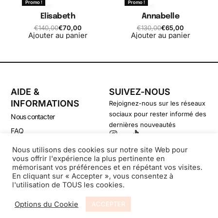
Promo !
Promo !
Elisabeth
Annabelle
€
140,00
€
70,00
€
130,00
€
65,00
Ajouter au panier
Ajouter au panier
AIDE &
SUIVEZ-NOUS
INFORMATIONS
Rejoignez-nous sur les réseaux
sociaux pour rester informé des
Nous contacter
dernières nouveautés
FAQ
CGV
Nous utilisons des cookies sur notre site Web pour
vous offrir l'expérience la plus pertinente en
Politique de confidentialité
mémorisant vos préférences et en répétant vos visites.
En cliquant sur « Accepter », vous consentez à
l'utilisation de TOUS les cookies.
© Secondsouffle-Boutique.fr
Options du Cookie
ACCEPTER