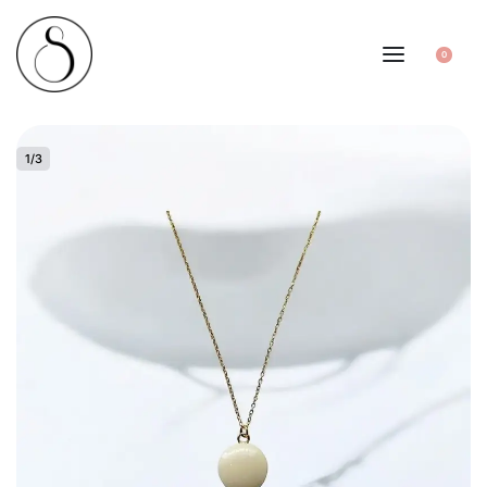
0
1
/
3