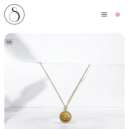
0
1
/
3