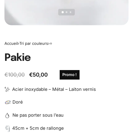
Accueil
›
Tri par couleurs
›
⭐️
Pakie
€
100,00
€
50,00
Promo !
Acier inoxydable – Métal – Laiton vernis
Doré
Ne pas porter sous l’eau
45cm + 5cm de rallonge