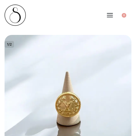
0
1
/
2