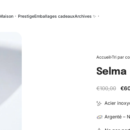
Maison
Prestige
Emballages cadeaux
Archives ✨
Accueil
›
Tri par co
Selma
€
100,00
€
60
Acier inoxy
Argenté – N