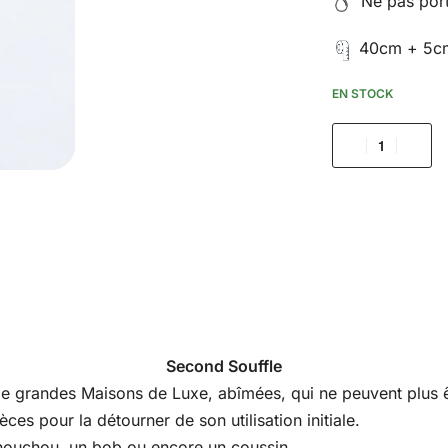
Ne pas porte
40cm + 5cm
EN STOCK
Second Souffle
s de grandes Maisons de Luxe, abîmées, qui ne peuvent plus êt
es pour la détourner de son utilisation initiale.
houchou, un bob ou encore un coussin.