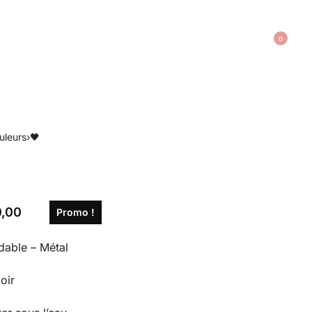
0
uleurs
›
🖤
,00
Promo !
dable – Métal
oir