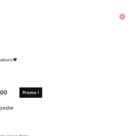
0
uleurs
›
🖤
,00
Promo !
yester