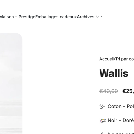
Maison
Prestige
Emballages cadeaux
Archives ✨
Accueil
›
Tri par co
Wallis
€
40,00
€
25
Coton – Pol
Noir – Doré