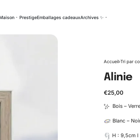
Maison
Prestige
Emballages cadeaux
Archives ✨
Accueil
›
Tri par co
Alinie
€
25,00
Bois – Verr
Blanc – Noi
H : 9,5cm l