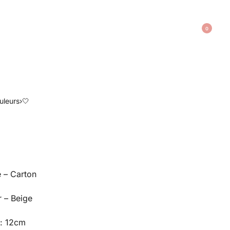
0
uleurs
›
🤍
e – Carton
r – Beige
 : 12cm