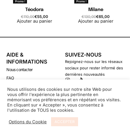
Promo !
Promo !
Téodora
Milane
€
110,00
€
55,00
€
130,00
€
65,00
Ajouter au panier
Ajouter au panier
AIDE &
SUIVEZ-NOUS
INFORMATIONS
Rejoignez-nous sur les réseaux
sociaux pour rester informé des
Nous contacter
dernières nouveautés
FAQ
CGV
Nous utilisons des cookies sur notre site Web pour
vous offrir l'expérience la plus pertinente en
Politique de confidentialité
mémorisant vos préférences et en répétant vos visites.
En cliquant sur « Accepter », vous consentez à
l'utilisation de TOUS les cookies.
© Secondsouffle-Boutique.fr
Options du Cookie
ACCEPTER