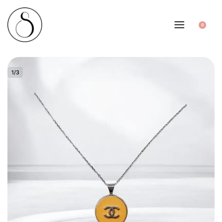
0
1
/
3